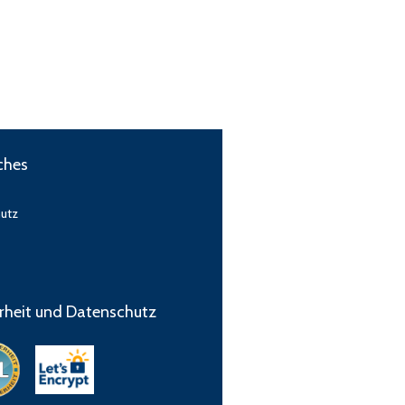
ches
utz
rheit und Datenschutz